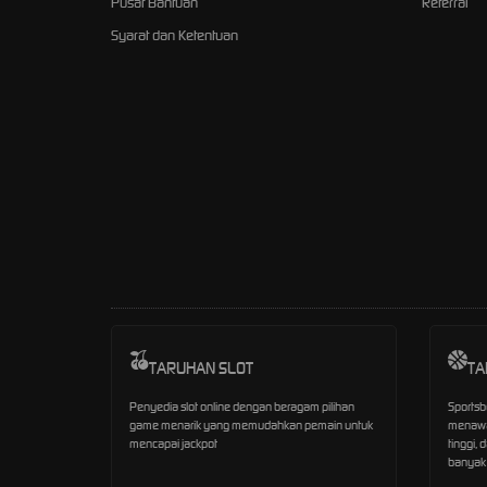
Pusat Bantuan
Referral
Syarat dan Ketentuan
TARUHAN SLOT
TA
Penyedia slot online dengan beragam pilihan
Sportsb
game menarik yang memudahkan pemain untuk
menawar
mencapai jackpot
tinggi,
banyak 