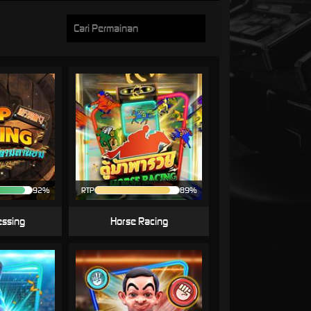
92%
RTP
89%
essing
Horse Racing