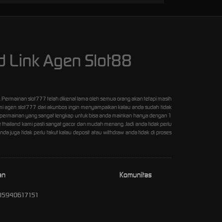
and Link Agen Slot88
aya. Permainan slot777 telah dikenal lama oleh semua orang akan tetapi masih
 Kami agen slot777 dari akunbos ingin menyampaikan kalau anda sudah tidak
iki permainan yang sangat lengkap untuk bisa anda mainkan hanya dengan 1
er thailand kami pasti sangat gacor dan mudah menang. Jadi anda tidak perlu
da juga tidak perlu takut kalau deposit atau withdraw anda tidak di proses
an
Komunitas
85940617151