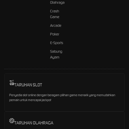
Olahraga
Crash
Game
Arcade
Poker
E-Sports
Sabung
Ayam
TARUHAN SLOT
Penyedia slot online dengan beragam pilihan game menarik yang memudahkan
pemain untuk mencapai jackpot
TARUHAN OLAHRAGA