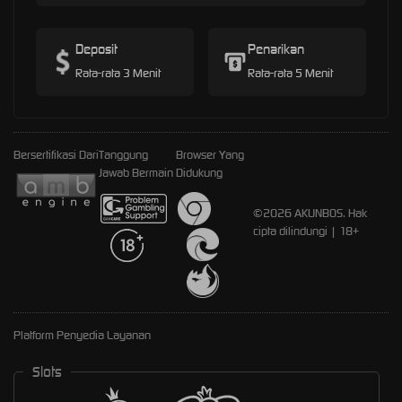
Deposit
Penarikan
Rata-rata 3 Menit
Rata-rata 5 Menit
Bersertifikasi Dari
Tanggung
Browser Yang
Jawab Bermain
Didukung
©2026 AKUNBOS. Hak
cipta dilindungi | 18+
Platform Penyedia Layanan
Slots