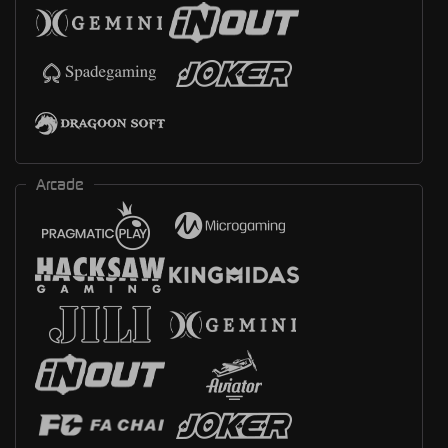
Arcade