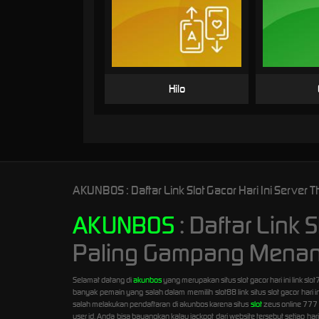
Hilo
AKUNBOS : Daftar Link Slot Gacor Hari Ini Server
AKUNBOS
: Daftar Link 
Paling Gampang Menan
Selamat datang di
akunbos
yang merupakan situs slot gacor hari ini link sl
banyak pemain yang salah dalam memilih slot88 link situs slot gacor hari
salah melakukan pendaftaran di akunbos karena situs
slot
zeus online 777 
user id. Anda bisa bayangkan kalau jackpot dari website tersebut setiap ha