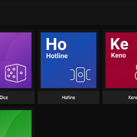
Dice
Hotline
Ken