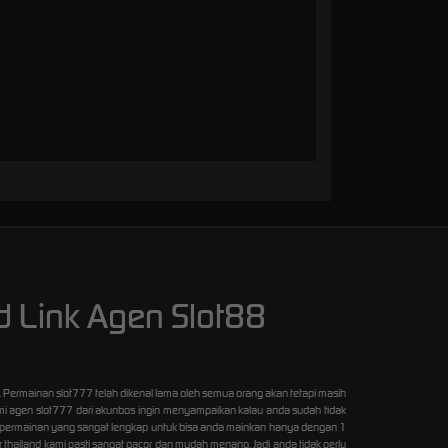
and Link Agen Slot88
aya. Permainan slot777 telah dikenal lama oleh semua orang akan tetapi masih
 Kami agen slot777 dari akunbos ingin menyampaikan kalau anda sudah tidak
iki permainan yang sangat lengkap untuk bisa anda mainkan hanya dengan 1
er thailand kami pasti sangat gacor dan mudah menang. Jadi anda tidak perlu