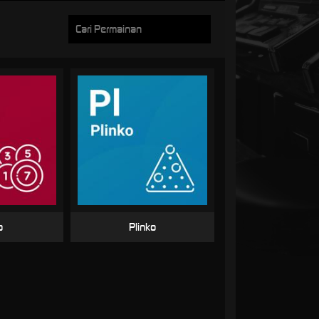
o
Plinko