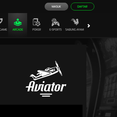
MASUK
DAFTAR
 GAME
ARCADE
POKER
E-SPORTS
SABUNG AYAM
PROMOSI