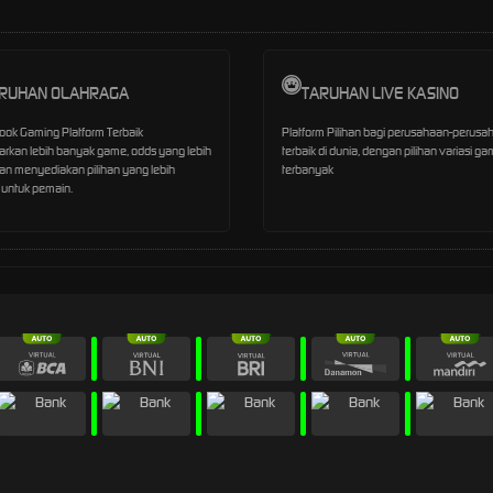
RUHAN OLAHRAGA
TARUHAN LIVE KASINO
ook Gaming Platform Terbaik
Platform Pilihan bagi perusahaan-perusa
kan lebih banyak game, odds yang lebih
terbaik di dunia, dengan pilihan variasi g
 dan menyediakan pilihan yang lebih
terbanyak
untuk pemain.