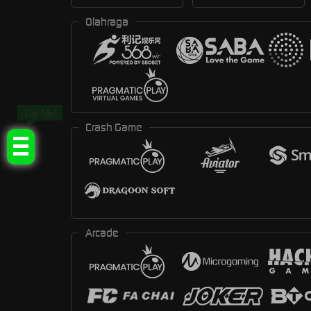
Olahraga
Tap Me!
Crash Game
Arcade