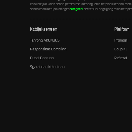
khawatir jika kalah sebab persentase menang lebih berpihak kepada member.
sebab kami merupakan agen
slot gacor
server luar negri yang telah beroper
Kebijaksanaan
Platform
Tentang AKUNBOS
Promosi
Responsible Gambling
Loyalty
Pusat Bantuan
Referral
Syarat dan Ketentuan