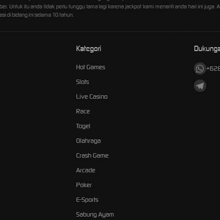
 Untuk itu anda tidak perlu tunggu lama lagi karena jackpot kami menanti anda hari ini juga. An
asi di bidang ini selama 10 tahun.
Kategori
Dukung
Hot Games
+62
Slots
Live Casino
Race
Togel
Olahraga
Crash Game
Arcade
Poker
E-Sports
Sabung Ayam